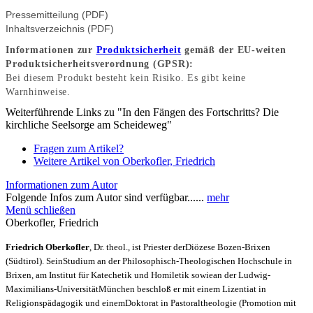
Pressemitteilung (PDF)
Inhaltsverzeichnis (PDF)
Informationen zur
Produktsicherheit
gemäß der EU-weiten
Produktsicherheitsverordnung (GPSR):
Bei diesem Produkt besteht kein Risiko. Es gibt keine
Warnhinweise.
Weiterführende Links zu "In den Fängen des Fortschritts? Die
kirchliche Seelsorge am Scheideweg"
Fragen zum Artikel?
Weitere Artikel von Oberkofler, Friedrich
Informationen zum Autor
Folgende Infos zum Autor sind verfügbar......
mehr
Menü schließen
Oberkofler, Friedrich
Friedrich Oberkofler
, Dr. theol.,
ist Priester der
Diözese Bozen-Brixen
(Südtirol). Sein
Studium an der Philosophisch-Theologischen Hochschule in
Brixen, am Institut für Katechetik und Homiletik sowie
an der Ludwig-
Maximilians-Universität
München beschloß er mit einem Lizentiat in
Religionspädagogik und einem
Doktorat in Pastoraltheologie (Promotion mit