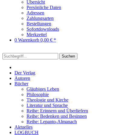
Übersicht
Persönliche Daten
Adressen
Zahlungsarten
Bestellungen
Sofortdownloads
Merkzettel
0
Warenkorb
0,00 € *
Suchen
Der Verlag
Autoren
Bücher
Gläubiges Leben
Philosophie
Theologie und Kirche
Literatur und Sprache
Reihe: Erinnern und Überliefern
Reihe: Bedenken und Besinnen
Reihe: Lepanto-Almanach
Aktuelles
LOGBUCH