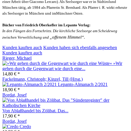
einer Arbeit über Giacomo Lercaro). Als Seelsorger war er in Südtirol
und
München tätig, ab 1984 als Pfarrer
in St. Bernhard. Als Pfarrer i. R. wirkt er
heute
als Seelsorger in München und im
Münchner Osten.
Bücher von Friedrich Oberkofler im Lepanto Verlag:
In den Fängen des Fortschritts. Die kirchliche Seelsorge am Scheideweg
„offenem Himmel
“.
zwischen Verweltlichung und
Kunden kauften auch
Kunden haben sich ebenfalls angesehen
Kunden kauften auch
Rieger, Michael
»Wir
gehen durch die Gegenwart wie durch eine...
14,80 € *
Fackelmann, Christoph; Kinzel, Till (Hrsg.)
Lepanto-Almanach 2/2021
18,90 € *
Bordat, Josef
Von Ablaßhandel bis Zölibat. Das...
17,90 € *
Bordat, Josef
Credo