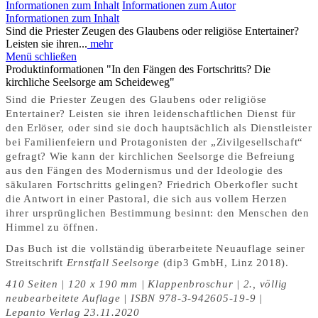
Informationen zum Inhalt
Informationen zum Autor
Informationen zum Inhalt
Sind die Priester Zeugen des Glaubens oder religiöse Entertainer?
Leisten sie ihren...
mehr
Menü schließen
Produktinformationen "In den Fängen des Fortschritts? Die
kirchliche Seelsorge am Scheideweg"
Sind die Priester Zeugen des Glaubens oder religiöse
Entertainer? Leisten sie ihren leidenschaftlichen Dienst für
den Erlöser, oder sind sie doch hauptsächlich als Dienstleister
bei Familienfeiern und Protagonisten der „Zivilgesellschaft“
gefragt? Wie kann der kirchlichen Seelsorge die Befreiung
aus den Fängen des Modernismus und der Ideologie des
säkularen Fortschritts gelingen? Friedrich Oberkofler sucht
die Antwort in einer Pastoral, die sich aus vollem Herzen
ihrer ursprünglichen Bestimmung besinnt: den Menschen den
Himmel zu öffnen.
Das Buch ist die vollständig überarbeitete Neuauflage seiner
Streitschrift
Ernstfall Seelsorge
(dip3 GmbH, Linz 2018).
410 Seiten
|
120 x 190 mm
|
Klappenbroschur
|
2., völlig
neubearbeitete Auflage
|
ISBN
978-3-942605-19-9 |
Lepanto Verlag 23.11.2020