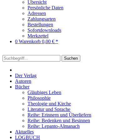
Übersicht
Persönliche Daten
Adressen
Zahlungsarten
Bestellungen
Sofortdownloads
Merkzettel
0
Warenkorb
0,00 € *
Suchen
Der Verlag
Autoren
Bücher
Gläubiges Leben
Philosophie
Theologie und Kirche
Literatur und Sprache
Reihe: Erinnern und Überliefern
Reihe: Bedenken und Besinnen
Reihe: Lepanto-Almanach
Aktuelles
LOGBUCH