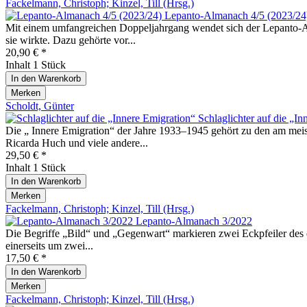
Fackelmann, Christoph; Kinzel, Till (Hrsg.)
Lepanto-Almanach 4/5 (2023/24
Mit einem umfangreichen Doppeljahrgang wendet sich der Lepanto-Alman
sie wirkte. Dazu gehörte vor...
20,90 € *
Inhalt
1 Stück
In den
Warenkorb
Merken
Scholdt, Günter
Schlaglichter auf die „I
Die „ Innere Emigration“ der Jahre 1933–1945 gehört zu den am meist
Ricarda Huch und viele andere...
29,50 € *
Inhalt
1 Stück
In den
Warenkorb
Merken
Fackelmann, Christoph; Kinzel, Till (Hrsg.)
Lepanto-Almanach 3/2022
Die Begriffe „Bild“ und „Gegenwart“ markieren zwei Eckpfeiler des dri
einerseits um zwei...
17,50 € *
In den
Warenkorb
Merken
Fackelmann, Christoph; Kinzel, Till (Hrsg.)