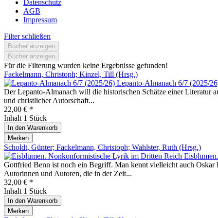
Datenschutz
AGB
Impressum
Filter schließen
Bücher anzeigen
Bücher anzeigen
Für die Filterung wurden keine Ergebnisse gefunden!
Fackelmann, Christoph; Kinzel, Till (Hrsg.)
Lepanto-Almanach 6/7 (2025/26
Der Lepanto-Almanach will die historischen Schätze einer Literatur au
und christlicher Autorschaft...
22,00 € *
Inhalt
1 Stück
In den
Warenkorb
Merken
Scholdt, Günter; Fackelmann, Christoph; Wahlster, Ruth (Hrsg.)
Eisblumen.
Gottfried Benn ist noch ein Begriff. Man kennt vielleicht auch Oska
Autorinnen und Autoren, die in der Zeit...
32,00 € *
Inhalt
1 Stück
In den
Warenkorb
Merken