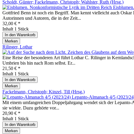
Scholdt, Günter; Fackelmann, Christoph; Wahlster, Ruth (Hrsg.)
Eisblumen.
Gottfried Benn ist noch ein Begriff. Man kennt vielleicht auch Oska
Autorinnen und Autoren, die in der Zeit...
32,00 € *
Inhalt
1 Stück
In den
Warenkorb
Merken
Rilinger, Lothar
Eine Reise der besonderen Art führt Lothar C. Rilinger in Kernlands
Umbrien bis hin nach Rom selbst. Er...
21,50 € *
Inhalt
1 Stück
In den
Warenkorb
Merken
Fackelmann, Christoph; Kinzel, Till (Hrsg.)
Lepanto-Almanach 4/5 (2023/24
Mit einem umfangreichen Doppeljahrgang wendet sich der Lepanto-Alman
sie wirkte. Dazu gehörte vor...
20,90 € *
Inhalt
1 Stück
In den
Warenkorb
Merken