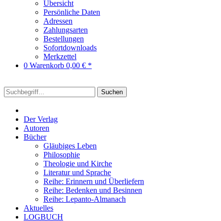
Übersicht
Persönliche Daten
Adressen
Zahlungsarten
Bestellungen
Sofortdownloads
Merkzettel
0
Warenkorb
0,00 € *
Suchen
Der Verlag
Autoren
Bücher
Gläubiges Leben
Philosophie
Theologie und Kirche
Literatur und Sprache
Reihe: Erinnern und Überliefern
Reihe: Bedenken und Besinnen
Reihe: Lepanto-Almanach
Aktuelles
LOGBUCH