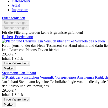
Datenschutz
AGB
Impressum
Filter schließen
Bücher anzeigen
Bücher anzeigen
Für die Filterung wurden keine Ergebnisse gefunden!
Richert, Friedemann
Kaum jemand, der das Neue Testament zur Hand nimmt und darin liest
kein Leser von Platons Texten hierbei...
20,50 € *
Inhalt
1 Stück
In den
Warenkorb
Merken
Steinmann, Jan Juhani
Kritik d
Jan Juhani Steinmann legt eine Techniktheologie vor, die die digital
den Selbst- und Weltbezug des...
29,50 € *
Inhalt
1 Stück
In den
Warenkorb
Merken