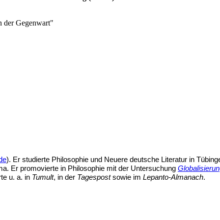
in der Gegenwart"
.de
). Er studierte Philosophie und Neuere deutsche Literatur in Tübin
a. Er promovierte in Philosophie mit der Untersuchung
Globalisieru
te u. a. in
Tumult
, in der
Tagespost
sowie im
Lepanto-Almanach
.