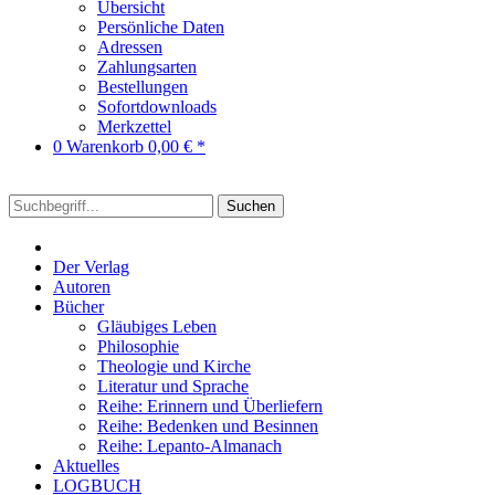
Übersicht
Persönliche Daten
Adressen
Zahlungsarten
Bestellungen
Sofortdownloads
Merkzettel
0
Warenkorb
0,00 € *
Suchen
Der Verlag
Autoren
Bücher
Gläubiges Leben
Philosophie
Theologie und Kirche
Literatur und Sprache
Reihe: Erinnern und Überliefern
Reihe: Bedenken und Besinnen
Reihe: Lepanto-Almanach
Aktuelles
LOGBUCH