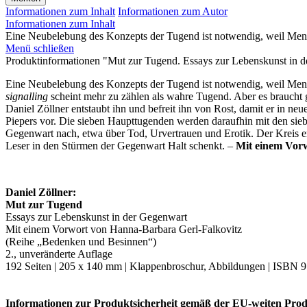
Informationen zum Inhalt
Informationen zum Autor
Informationen zum Inhalt
Eine Neubelebung des Konzepts der Tugend ist notwendig, weil Mensc
Menü schließen
Produktinformationen "Mut zur Tugend. Essays zur Lebenskunst in 
Eine Neubelebung des Konzepts der Tugend ist notwendig, weil Mensch
signalling
scheint mehr zu zählen als wahre Tugend. Aber es braucht g
Daniel Zöllner entstaubt ihn und befreit ihn von Rost, damit er in ne
Piepers vor. Die sieben Haupttugenden werden daraufhin mit den sie
Gegenwart nach, etwa über Tod, Urvertrauen und Erotik. Der Kreis e
Leser in den Stürmen der Gegenwart Halt schenkt. –
Mit einem Vorw
Daniel Zöllner:
Mut zur Tugend
Essays zur Lebenskunst in der Gegenwart
Mit einem Vorwort von Hanna-Barbara Gerl-Falkovitz
(Reihe „Bedenken und Besinnen“)
2., unveränderte Auflage
192 Seiten | 205 x 140 mm | Klappenbroschur, Abbildungen | ISBN 9
Informationen zur
Produktsicherheit
gemäß der EU-weiten Prod