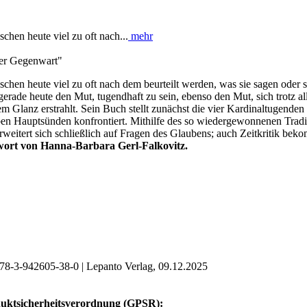
hen heute viel zu oft nach...
mehr
der Gegenwart"
en heute viel zu oft nach dem beurteilt werden, was sie sagen oder s
erade heute den Mut, tugendhaft zu sein, ebenso den Mut, sich trotz a
uem Glanz erstrahlt. Sein Buch stellt zunächst die vier Kardinaltugende
ben Hauptsünden konfrontiert. Mithilfe des so wiedergewonnenen Tradi
rweitert sich schließlich auf Fragen des Glaubens; auch Zeitkritik b
ort von Hanna-Barbara Gerl-Falkovitz.
78-3-942605-38-0 | Lepanto Verlag, 09.12.2025
uktsicherheitsverordnung (GPSR):