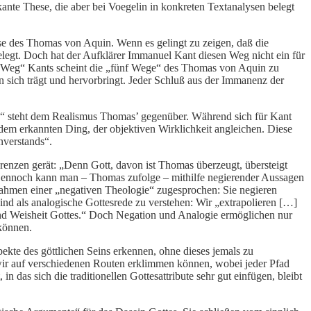
vokante These, die aber bei Voegelin in konkreten Textanalysen belegt
ise des Thomas von Aquin. Wenn es gelingt zu zeigen, daß die
elegt. Doch hat der Aufklärer Immanuel Kant diesen Weg nicht ein für
che Weg“ Kants scheint die „fünf Wege“ des Thomas von Aquin zu
 in sich trägt und hervorbringt. Jeder Schluß aus der Immanenz der
us“ steht dem Realismus Thomas’ gegenüber. Während sich für Kant
 dem erkannten Ding, der objektiven Wirklichkeit angleichen. Diese
nverstands“.
nzen gerät: „Denn Gott, davon ist Thomas überzeugt, übersteigt
 Dennoch kann man – Thomas zufolge – mithilfe negierender Aussagen
 Rahmen einer „negativen Theologie“ zugesprochen: Sie negieren
ind als analogische Gottesrede zu verstehen: Wir „extrapolieren […]
nd Weisheit Gottes.“ Doch Negation und Analogie ermöglichen nur
 können.
spekte des göttlichen Seins erkennen, ohne dieses jemals zu
 wir auf verschiedenen Routen erklimmen können, wobei jeder Pfad
 das sich die traditionellen Gottesattribute sehr gut einfügen, bleibt