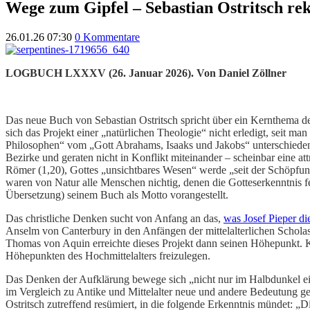
Wege zum Gipfel – Sebastian Ostritsch re
26.01.26 07:30
0 Kommentare
LOGBUCH LXXXV (26. Januar 2026). Von Daniel Zöllner
Das neue Buch von Sebastian Ostritsch spricht über ein Kernthema der
sich das Projekt einer „natürlichen Theologie“ nicht erledigt, seit m
Philosophen“ vom „Gott Abrahams, Isaaks und Jakobs“ unterschiede
Bezirke und geraten nicht in Konflikt miteinander – scheinbar eine at
Römer (1,20), Gottes „unsichtbares Wesen“ werde „seit der Schöpfun
waren von Natur alle Menschen nichtig, denen die Gotteserkenntnis feh
Übersetzung) seinem Buch als Motto vorangestellt.
Das christliche Denken sucht von Anfang an das,
was Josef Pieper d
Anselm von Canterbury in den Anfängen der mittelalterlichen Scholas
Thomas von Aquin erreichte dieses Projekt dann seinen Höhepunkt. Ke
Höhepunkten des Hochmittelalters freizulegen.
Das Denken der Aufklärung bewege sich „nicht nur im Halbdunkel ei
im Vergleich zu Antike und Mittelalter neue und andere Bedeutung ge
Ostritsch zutreffend resümiert, in die folgende Erkenntnis mündet: „D