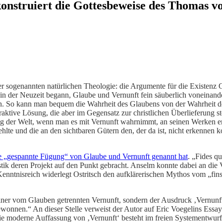
konstruiert die Gottesbeweise des Thomas v
 sogenannten natürlichen Theologie: die Argumente für die Existenz Got
an in der Neuzeit begann, Glaube und Vernunft fein säuberlich voneinand
n. So kann man bequem die Wahrheit des Glaubens von der Wahrheit de
traktive Lösung, die aber im Gegensatz zur christlichen Überlieferung s
g der Welt, wenn man es mit Vernunft wahrnimmt, an seinen Werken ers
lte und die an den sichtbaren Gütern den, der da ist, nicht erkennen k
ie „gespannte Fügung“ von Glaube und Vernunft genannt hat
. „Fides q
tik deren Projekt auf den Punkt gebracht. Anselm konnte dabei an die V
nntnisreich widerlegt Ostritsch den aufklärerischen Mythos vom „fins
ner vom Glauben getrennten Vernunft, sondern der Ausdruck ‚Vernunft
wonnen.“ An dieser Stelle verweist der Autor auf Eric Voegelins Essa
ie moderne Auffassung von ‚Vernunft‘ besteht im freien Systementwurf, d