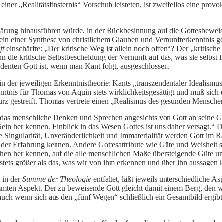
 einer „Realitätsfinsternis“ Vorschub leisteten, ist zweifellos eine pro
ufklärung hinausführen würde, in der Rückbesinnung auf die Gottesbewe
stein einer Synthese von christlichem Glauben und Vernunfterkenntnis g
ft
einschärfte: „Der kritische Weg ist allein noch offen“? Der „kritis
dann die kritische Selbstbescheidung der Vernunft auf das, was sie selbst
enten Gott ist, wenn man Kant folgt, ausgeschlossen.
n der jeweiligen Erkenntnistheorie: Kants „transzendentaler Idealism
nntnis für Thomas von Aquin stets wirklichkeitsgesättigt und muß sich
kurz gestreift. Thomas vertrete einen „Realismus des gesunden Mensche
as menschliche Denken und Sprechen angesichts von Gott an seine Gre
in her kennen. Einblick in das Wesen Gottes ist uns daher versagt.“
ie Singularität, Unveränderlichkeit und Immaterialität werden Gott im
s der Erfahrung kennen. Andere Gottesattribute wie Güte und Weisheit s
en her kennen, auf die alle menschlichen Maße übersteigende Güte u
 stets größer als das, was wir von ihm erkennen und über ihn aussagen
 in der
Summe der Theologie
entfaltet, läßt jeweils unterschiedliche A
timmten Aspekt. Der zu beweisende Gott gleicht damit einem Berg, den
ch wenn sich aus den „fünf Wegen“ schließlich ein Gesamtbild ergibt, in