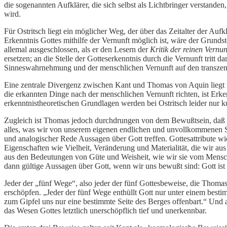
die sogenannten Aufklärer, die sich selbst als Lichtbringer verstanden,
wird.
Für Ostritsch liegt ein möglicher Weg, der über das Zeitalter der A
Erkenntnis Gottes mithilfe der Vernunft möglich ist, wäre der Grund
allemal ausgeschlossen, als er den Lesern der
Kritik der reinen Vernun
ersetzen; an die Stelle der Gotteserkenntnis durch die Vernunft tritt 
Sinneswahrnehmung und der menschlichen Vernunft auf den transzend
Eine zentrale Divergenz zwischen Kant und Thomas von Aquin liegt i
die erkannten Dinge nach der menschlichen Vernunft richten, ist Erke
erkenntnistheoretischen Grundlagen werden bei Ostritsch leider nur 
Zugleich ist Thomas jedoch durchdrungen von dem Bewußtsein, daß d
alles, was wir von unserem eigenen endlichen und unvollkommenen Se
und analogischer Rede Aussagen über Gott treffen. Gottesattribute w
Eigenschaften wie Vielheit, Veränderung und Materialität, die wir au
aus den Bedeutungen von Güte und Weisheit, wie wir sie vom Mensch
dann gültige Aussagen über Gott, wenn wir uns bewußt sind: Gott ist
Jeder der „fünf Wege“, also jeder der fünf Gottesbeweise, die Thomas
erschöpfen. „Jeder der fünf Wege enthüllt Gott nur unter einem bes
zum Gipfel uns nur eine bestimmte Seite des Berges offenbart.“ Und au
das Wesen Gottes letztlich unerschöpflich tief und unerkennbar.