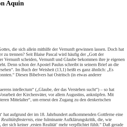
on Aquin
tes, die sich allein mithilfe der Vernunft gewinnen lassen. Doch hat
er zu trennen? Seit Blaise Pascal wird häufig der „Gott der
r Vernunft scheiden, Vernunft und Glaube bekommen ihre je eigenen
teht. Denn schon der Apostel Paulus schreibt in seinem Brief an die
ehen“. Im Buch der Weisheit (13,1) heißt es ganz ähnlich: „Es
onnten.“ Diesen Bibelvers hat Ostritsch (in etwas anderer
uaerens intellectum“ („Glaube, der das Verstehen sucht“) – so hat
orarbeit der Kirchenväter, vor allem Augustins, anknüpfen. Mit
teren Mittelalter“, um erneut den Zugang zu den denkerischen
‘ hat aufgrund der im 18. Jahrhundert aufkommenden Gottferne eine
y
Realitätsfinsternis
, eine fulminante Aufklärungskritik, die, wie
er sich keiner ‚ersten Realität‘ mehr verpflichtet fühlt.“ Daß gerade