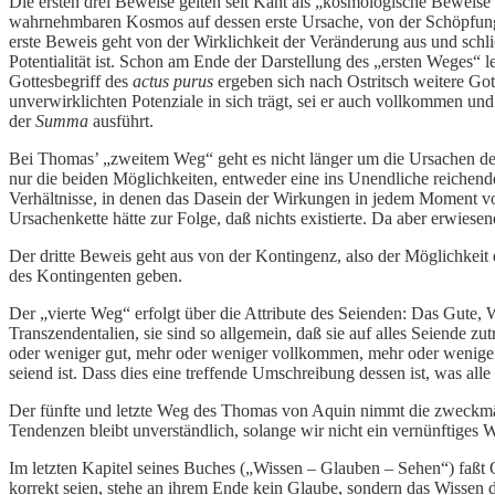
Die ersten drei Beweise gelten seit Kant als „kosmologische Beweise“
wahrnehmbaren Kosmos auf dessen erste Ursache, von der Schöpfung
erste Beweis geht von der Wirklichkeit der Veränderung aus und schli
Potentialität ist. Schon am Ende der Darstellung des „ersten Weges“ 
Gottesbegriff des
actus purus
ergeben sich nach Ostritsch weitere Gott
unverwirklichten Potenziale in sich trägt, sei er auch vollkommen u
der
Summa
ausführt.
Bei Thomas’ „zweitem Weg“ geht es nicht länger um die Ursachen de
nur die beiden Möglichkeiten, entweder eine ins Unendliche reichend
Verhältnisse, in denen das Dasein der Wirkungen in jedem Moment von
Ursachenkette hätte zur Folge, daß nichts existierte. Da aber erwies
Der dritte Beweis geht aus von der Kontingenz, also der Möglichkeit
des Kontingenten geben.
Der „vierte Weg“ erfolgt über die Attribute des Seienden: Das Gute, 
Transzendentalien, sie sind so allgemein, daß sie auf alles Seiende z
oder weniger gut, mehr oder weniger vollkommen, mehr oder weniger
seiend ist. Dass dies eine treffende Umschreibung dessen ist, was alle
Der fünfte und letzte Weg des Thomas von Aquin nimmt die zweckmäß
Tendenzen bleibt unverständlich, solange wir nicht ein vernünftige
Im letzten Kapitel seines Buches („Wissen – Glauben – Sehen“) faß
korrekt seien, stehe an ihrem Ende kein Glaube, sondern das Wissen 