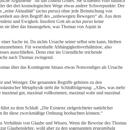
gische Argumente“ für das Dasein Gottes. Sie schließen vom sinnlich
eder der drei kosmologischen Wege etwas andere Schwerpunkte: Der
 „reine Aktualität“ (
actus purus
) ohne jede Beimischung von
lwissenheit aus dem Begriff des „unbewegten Bewegers“ ab. Aus dem
zendenz und Ewigkeit. Insofern Gott als
actus purus
keine
wenn sie über das hinausgehen, was Thomas von Aquin in
z
einer Sache ist. Da nichts Ursache seiner selbst sein kann, bleiben
e anzunehmen. Für wesenhafte Abhängigkeitsverhältnisse, also
esses ausschließen. Denn eine ins Unendliche reichende
Ursache nach Thomas zwingend.
 Thomas über das Kontingente hinaus etwas Notwendiges als Ursache
Mehr und Weniger. Die genannten Begriffe gehören zu den
cholastischer Metaphysik steht die Schlußfolgerung: „Alles, was mehr
 die maximal gut, maximal vollkommen, maximal wahr und maximal
rt zu dem Schluß: „Die Existenz zielgerichteter natürlicher
r an ihr diese zweckmäßige Ordnung beobachten können.“
 das Verhältnis von Glaube und Wissen. Wenn die Beweise des Thomas
st zur Glaubenslehre, wohl aber zu den sogenannten
praeambula