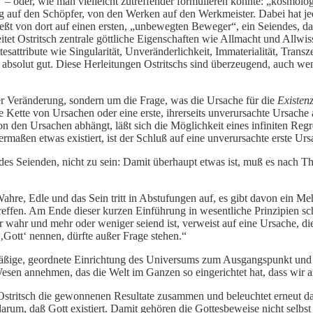
 – oder, wie man vielleicht zutreffender formulieren könnte: „kosmolo
 auf den Schöpfer, von den Werken auf den Werkmeister. Dabei hat j
eßt von dort auf einen ersten, „unbewegten Beweger“, ein Seiendes, das
leitet Ostritsch zentrale göttliche Eigenschaften wie Allmacht und Al
esattribute wie Singularität, Unveränderlichkeit, Immaterialität, Trans
nd absolut gut. Diese Herleitungen Ostritschs sind überzeugend, auch 
r Veränderung, sondern um die Frage, was die Ursache für die
Existen
e Kette von Ursachen oder eine erste, ihrerseits unverursachte Ursach
 den Ursachen abhängt, läßt sich die Möglichkeit eines infiniten Regr
enermaßen etwas existiert, ist der Schluß auf eine unverursachte erste 
 des Seienden, nicht zu sein: Damit überhaupt etwas ist, muß es nach
Wahre, Edle und das Sein tritt in Abstufungen auf, es gibt davon ein 
utreffen. Am Ende dieser kurzen Einführung in wesentliche Prinzipien s
 wahr und mehr oder weniger seiend ist, verweist auf eine Ursache,
 ‚Gott‘ nennen, dürfte außer Frage stehen.“
ige, geordnete Einrichtung des Universums zum Ausgangspunkt und füh
s Wesen annehmen, das die Welt im Ganzen so eingerichtet hat, dass wi
t Ostritsch die gewonnenen Resultate zusammen und beleuchtet erneut
darum, daß Gott existiert. Damit gehören die Gottesbeweise nicht selb