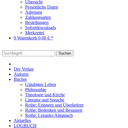
Übersicht
Persönliche Daten
Adressen
Zahlungsarten
Bestellungen
Sofortdownloads
Merkzettel
0
Warenkorb
0,00 € *
Suchen
Der Verlag
Autoren
Bücher
Gläubiges Leben
Philosophie
Theologie und Kirche
Literatur und Sprache
Reihe: Erinnern und Überliefern
Reihe: Bedenken und Besinnen
Reihe: Lepanto-Almanach
Aktuelles
LOGBUCH