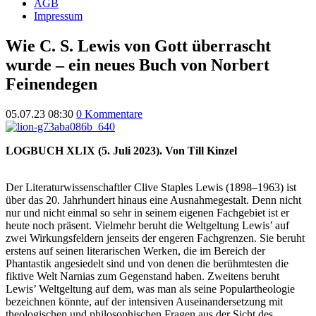
AGB
Impressum
Wie C. S. Lewis von Gott überrascht
wurde – ein neues Buch von Norbert
Feinendegen
05.07.23 08:30
0 Kommentare
LOGBUCH XLIX (5. Juli 2023). Von Till Kinzel
Der Literaturwissenschaftler Clive Staples Lewis (1898–1963) ist
über das 20. Jahrhundert hinaus eine Ausnahmegestalt. Denn nicht
nur und nicht einmal so sehr in seinem eigenen Fachgebiet ist er
heute noch präsent. Vielmehr beruht die Weltgeltung Lewis’ auf
zwei Wirkungsfeldern jenseits der engeren Fachgrenzen. Sie beruht
erstens auf seinen literarischen Werken, die im Bereich der
Phantastik angesiedelt sind und von denen die berühmtesten die
fiktive Welt Narnias zum Gegenstand haben. Zweitens beruht
Lewis’ Weltgeltung auf dem, was man als seine Populartheologie
bezeichnen könnte, auf der intensiven Auseinandersetzung mit
theologischen und philosophischen Fragen aus der Sicht des