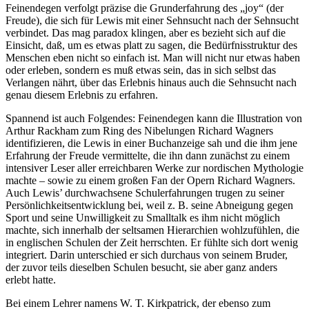
Feinendegen verfolgt präzise die Grunderfahrung des „joy“ (der
Freude), die sich für Lewis mit einer Sehnsucht nach der Sehnsucht
verbindet. Das mag paradox klingen, aber es bezieht sich auf die
Einsicht, daß, um es etwas platt zu sagen, die Bedürfnisstruktur des
Menschen eben nicht so einfach ist. Man will nicht nur etwas haben
oder erleben, sondern es muß etwas sein, das in sich selbst das
Verlangen nährt, über das Erlebnis hinaus auch die Sehnsucht nach
genau diesem Erlebnis zu erfahren.
Spannend ist auch Folgendes: Feinendegen kann die Illustration von
Arthur Rackham zum Ring des Nibelungen Richard Wagners
identifizieren, die Lewis in einer Buchanzeige sah und die ihm jene
Erfahrung der Freude vermittelte, die ihn dann zunächst zu einem
intensiver Leser aller erreichbaren Werke zur nordischen Mythologie
machte – sowie zu einem großen Fan der Opern Richard Wagners.
Auch Lewis’ durchwachsene Schulerfahrungen trugen zu seiner
Persönlichkeitsentwicklung bei, weil z. B. seine Abneigung gegen
Sport und seine Unwilligkeit zu Smalltalk es ihm nicht möglich
machte, sich innerhalb der seltsamen Hierarchien wohlzufühlen, die
in englischen Schulen der Zeit herrschten. Er fühlte sich dort wenig
integriert. Darin unterschied er sich durchaus von seinem Bruder,
der zuvor teils dieselben Schulen besucht, sie aber ganz anders
erlebt hatte.
Bei einem Lehrer namens W. T. Kirkpatrick, der ebenso zum