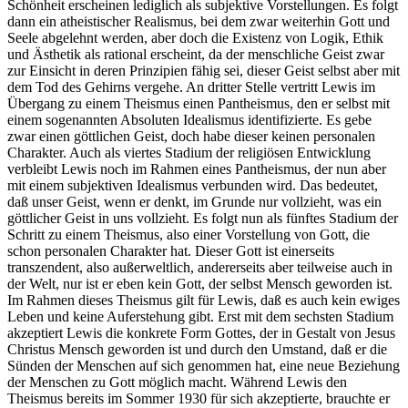
Schönheit erscheinen lediglich als subjektive Vorstellungen. Es folgt
dann ein atheistischer Realismus, bei dem zwar weiterhin Gott und
Seele abgelehnt werden, aber doch die Existenz von Logik, Ethik
und Ästhetik als rational erscheint, da der menschliche Geist zwar
zur Einsicht in deren Prinzipien fähig sei, dieser Geist selbst aber mit
dem Tod des Gehirns vergehe. An dritter Stelle vertritt Lewis im
Übergang zu einem Theismus einen Pantheismus, den er selbst mit
einem sogenannten Absoluten Idealismus identifizierte. Es gebe
zwar einen göttlichen Geist, doch habe dieser keinen personalen
Charakter. Auch als viertes Stadium der religiösen Entwicklung
verbleibt Lewis noch im Rahmen eines Pantheismus, der nun aber
mit einem subjektiven Idealismus verbunden wird. Das bedeutet,
daß unser Geist, wenn er denkt, im Grunde nur vollzieht, was ein
göttlicher Geist in uns vollzieht. Es folgt nun als fünftes Stadium der
Schritt zu einem Theismus, also einer Vorstellung von Gott, die
schon personalen Charakter hat. Dieser Gott ist einerseits
transzendent, also außerweltlich, andererseits aber teilweise auch in
der Welt, nur ist er eben kein Gott, der selbst Mensch geworden ist.
Im Rahmen dieses Theismus gilt für Lewis, daß es auch kein ewiges
Leben und keine Auferstehung gibt. Erst mit dem sechsten Stadium
akzeptiert Lewis die konkrete Form Gottes, der in Gestalt von Jesus
Christus Mensch geworden ist und durch den Umstand, daß er die
Sünden der Menschen auf sich genommen hat, eine neue Beziehung
der Menschen zu Gott möglich macht. Während Lewis den
Theismus bereits im Sommer 1930 für sich akzeptierte, brauchte er