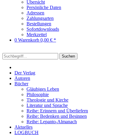
Übersicht
Persönliche Daten
Adressen
Zahlungsarten
Bestellungen
Sofortdownloads
Merkzettel
0
Warenkorb
0,00 € *
Suchen
Der Verlag
Autoren
Bücher
Gläubiges Leben
Philosophie
Theologie und Kirche
Literatur und Sprache
Reihe: Erinnern und Überliefern
Reihe: Bedenken und Besinnen
Reihe: Lepanto-Almanach
Aktuelles
LOGBUCH