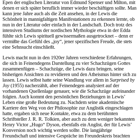
Epen der englischen Literatur von Edmund Spenser und Milton, mit
denen er sich später beruflich immer wieder beschäftigen sollte. Man
kann jene Jahre auch als die Zeit ansehen, in der Lewis die
Schönheit in mannigfaltigen Manifestationen zu erkennen lernte, ob
nun in der Literatur oder einfach in der Landschaft. Doch trotz des
intensiven Studiums der nordischen Mythologie etwa in der Edda
fühlte sich Lewis spirituell gewissermaßen ausgetrocknet – denn er
vermißte das Gefühl des „joy“, jener spezifischen Freude, die stets
eine Sehnsucht einschließt.
Lewis macht nun in den 1920er Jahren verschiedene Erfahrungen,
die sich in Feinendegens Darstellung zu vier Schachzügen Gottes
zusammenfügen – Schachzüge, die Lewis dazu bringen, seine
bisherigen Ansichten zu revidieren und den Atheismus hinter sich zu
lassen. Lewis selbst hatte seine Wandlung vor allem in
Surprised by
Joy
(1955) nacherzählt, aber Feinendegen analysiert auf der
vorhandenen Quellenlage genauer, wie die Schachzüge aufeinander
folgten. Auch kommt den persönlichen Beziehungen in Lewis’
Leben eine große Bedeutung zu. Nachdem seine akademische
Karriere den Weg von der Philosophie zur Anglistik eingeschlagen
hatte, ergaben sich neue Kontakte, etwa zu dem berühmten
Schriftsteller J. R. R. Tolkien, aber auch zu dem weniger bekannten
Henry Victor „Hugo“ Dyson, ebenfalls ein Anglist, der für Lewis’
Konversion noch wichtig werden sollte. Die langjährige
Freundschaft und intensive Gespräche im Freundeskreis brachten