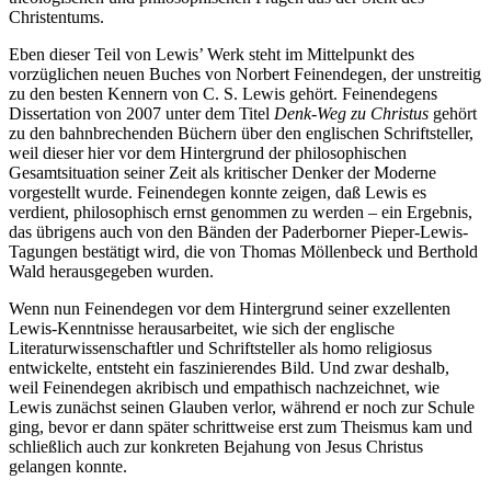
Christentums.
Eben dieser Teil von Lewis’ Werk steht im Mittelpunkt des
vorzüglichen neuen Buches von Norbert Feinendegen, der unstreitig
zu den besten Kennern von C. S. Lewis gehört. Feinendegens
Dissertation von 2007 unter dem Titel
Denk-Weg zu Christus
gehört
zu den bahnbrechenden Büchern über den englischen Schriftsteller,
weil dieser hier vor dem Hintergrund der philosophischen
Gesamtsituation seiner Zeit als kritischer Denker der Moderne
vorgestellt wurde. Feinendegen konnte zeigen, daß Lewis es
verdient, philosophisch ernst genommen zu werden – ein Ergebnis,
das übrigens auch von den Bänden der Paderborner Pieper-Lewis-
Tagungen bestätigt wird, die von Thomas Möllenbeck und Berthold
Wald herausgegeben wurden.
Wenn nun Feinendegen vor dem Hintergrund seiner exzellenten
Lewis-Kenntnisse herausarbeitet, wie sich der englische
Literaturwissenschaftler und Schriftsteller als homo religiosus
entwickelte, entsteht ein faszinierendes Bild. Und zwar deshalb,
weil Feinendegen akribisch und empathisch nachzeichnet, wie
Lewis zunächst seinen Glauben verlor, während er noch zur Schule
ging, bevor er dann später schrittweise erst zum Theismus kam und
schließlich auch zur konkreten Bejahung von Jesus Christus
gelangen konnte.