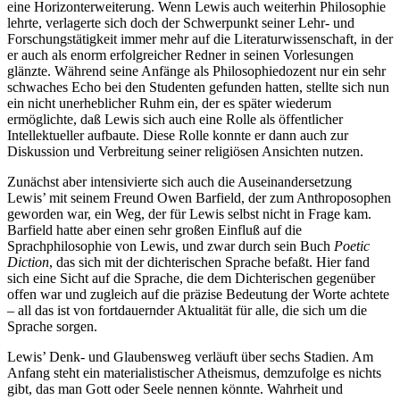
eine Horizonterweiterung. Wenn Lewis auch weiterhin Philosophie
lehrte, verlagerte sich doch der Schwerpunkt seiner Lehr- und
Forschungstätigkeit immer mehr auf die Literaturwissenschaft, in der
er auch als enorm erfolgreicher Redner in seinen Vorlesungen
glänzte. Während seine Anfänge als Philosophiedozent nur ein sehr
schwaches Echo bei den Studenten gefunden hatten, stellte sich nun
ein nicht unerheblicher Ruhm ein, der es später wiederum
ermöglichte, daß Lewis sich auch eine Rolle als öffentlicher
Intellektueller aufbaute. Diese Rolle konnte er dann auch zur
Diskussion und Verbreitung seiner religiösen Ansichten nutzen.
Zunächst aber intensivierte sich auch die Auseinandersetzung
Lewis’ mit seinem Freund Owen Barfield, der zum Anthroposophen
geworden war, ein Weg, der für Lewis selbst nicht in Frage kam.
Barfield hatte aber einen sehr großen Einfluß auf die
Sprachphilosophie von Lewis, und zwar durch sein Buch
Poetic
Diction
, das sich mit der dichterischen Sprache befaßt. Hier fand
sich eine Sicht auf die Sprache, die dem Dichterischen gegenüber
offen war und zugleich auf die präzise Bedeutung der Worte achtete
– all das ist von fortdauernder Aktualität für alle, die sich um die
Sprache sorgen.
Lewis’ Denk- und Glaubensweg verläuft über sechs Stadien. Am
Anfang steht ein materialistischer Atheismus, demzufolge es nichts
gibt, das man Gott oder Seele nennen könnte. Wahrheit und