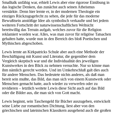
Smalltalk unfähig war, erhielt Lewis aber eine rigorose Einübung in
das logische Denken, das zunächst auch seinen Atheismus
verstärkte. Denn hier lernte er, in der modernen Theologie ein
einziges Rückzugsgefecht zu sehen, die jede für das moderne
Bewußtsein anstößige Idee als symbolisch verkaufte und bei jedem
weiteren Fortschritt der naturwissenschaftlichen Weltsicht
bereitwillig das Terrain aufgab, welches zuvor für die Religion
reklamiert worden war. Alles, was man zuvor für religiöse Tatsachen
gehalten hatte, wurde nun in den Bereich des bloß Poetischen und
Mythischen abgeschoben.
Lewis lernte an Kirkpatricks Schule aber auch eine Methode der
Beschäftigung mit Kunst und Literatur, die gegenüber dem
Vergleich skeptisch war und die Individualität des jeweiligen
Kunstwerkes in den Blick zu nehmen versuchte. Nur so könne man
ihm nämlich gerecht werden. Und im Umkehrschluß galt dies auch
für andere Menschen. Das bedeutete nichts anderes, als daß man
bereit sein mußte, das Bild, das man sich von einem Kunstwerk oder
Menschen gemacht hatte, auch wieder zu verwerfen oder zu
revidieren – letztlich weitete Lewis diese Sicht auch auf das Bild
oder die Bilder aus, die man sich von Gott macht.
Lewis beginnt, sein Taschengeld für Bücher auszugeben, entwickelt
seine Liebe zur romantischen Dichtung, liest aber von den
griechischen und lateinischen Klassikern ausgehend auch die großen