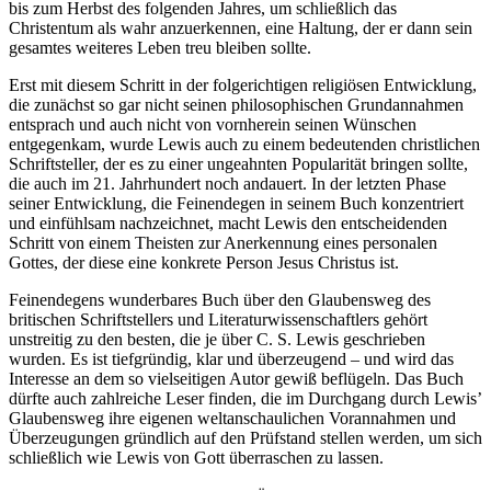
bis zum Herbst des folgenden Jahres, um schließlich das
Christentum als wahr anzuerkennen, eine Haltung, der er dann sein
gesamtes weiteres Leben treu bleiben sollte.
Erst mit diesem Schritt in der folgerichtigen religiösen Entwicklung,
die zunächst so gar nicht seinen philosophischen Grundannahmen
entsprach und auch nicht von vornherein seinen Wünschen
entgegenkam, wurde Lewis auch zu einem bedeutenden christlichen
Schriftsteller, der es zu einer ungeahnten Popularität bringen sollte,
die auch im 21. Jahrhundert noch andauert. In der letzten Phase
seiner Entwicklung, die Feinendegen in seinem Buch konzentriert
und einfühlsam nachzeichnet, macht Lewis den entscheidenden
Schritt von einem Theisten zur Anerkennung eines personalen
Gottes, der diese eine konkrete Person Jesus Christus ist.
F
einendegens wunderbares Buch über den Glaubensweg des
britischen Schriftstellers und Literaturwissenschaftlers gehört
unstreitig zu den besten, die je über C. S. Lewis geschrieben
wurden. Es ist tiefgründig, klar und überzeugend – und wird das
Interesse an dem so vielseitigen Autor gewiß beflügeln. Das Buch
dürfte auch zahlreiche Leser finden, die im Durchgang durch Lewis’
Glaubensweg ihre eigenen weltanschaulichen Vorannahmen und
Überzeugungen gründlich auf den Prüfstand stellen werden, um sich
schließlich wie Lewis von Gott überraschen zu lassen.