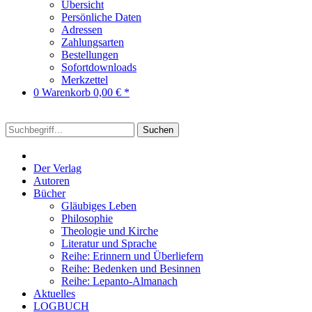
Übersicht
Persönliche Daten
Adressen
Zahlungsarten
Bestellungen
Sofortdownloads
Merkzettel
0
Warenkorb
0,00 € *
Suchen
Der Verlag
Autoren
Bücher
Gläubiges Leben
Philosophie
Theologie und Kirche
Literatur und Sprache
Reihe: Erinnern und Überliefern
Reihe: Bedenken und Besinnen
Reihe: Lepanto-Almanach
Aktuelles
LOGBUCH