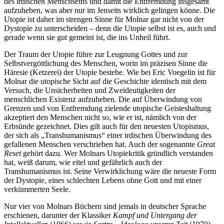
des irdischen Menschseins und damit die Entfremdung insgesamt
aufzuheben, was aber nur im Jenseits wirklich gelingen könne. Die
Utopie ist daher im strengen Sinne für Molnar gar nicht von der
Dystopie zu unterscheiden – denn die Utopie selbst ist es, auch und
gerade wenn sie gut gemeint ist, die ins Unheil führt.
Der Traum der Utopie führe zur Leugnung Gottes und zur
Selbstvergöttlichung des Menschen, worin im präzisen Sinne die
Häresie (Ketzerei) der Utopie bestehe. Wie bei Eric Voegelin ist für
Molnar die utopische Sicht auf die Geschichte identisch mit dem
Versuch, die Unsicherheiten und Zweideutigkeiten der
menschlichen Existenz aufzuheben. Die auf Überwindung von
Grenzen und von Entfremdung zielende utopische Geisteshaltung
akzeptiert den Menschen nicht so, wie er ist, nämlich von der
Erbsünde gezeichnet. Dies gilt auch für den neuesten Utopismus,
der sich als „Transhumanismus“ einer irdischen Überwindung des
gefallenen Menschen verschrieben hat. Auch der sogenannte
Great
Reset
gehört dazu. Wer Molnars Utopiekritik gründlich verstanden
hat, weiß darum, wie eitel und gefährlich auch der
Transhumanismus ist. Seine Verwirklichung wäre die neueste Form
der Dystopie, eines schlechten Lebens ohne Gott und mit einer
verkümmerten Seele.
Nur vier von Molnars Büchern sind jemals in deutscher Sprache
erschienen, darunter der Klassiker
Kampf und Untergang der