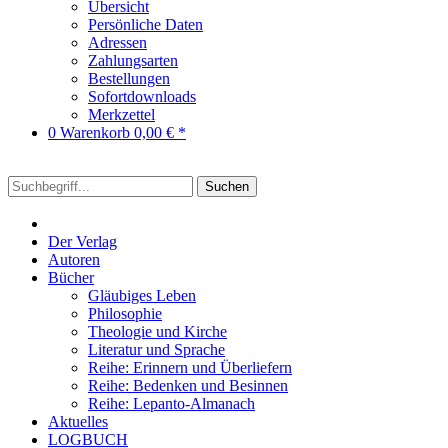
Übersicht
Persönliche Daten
Adressen
Zahlungsarten
Bestellungen
Sofortdownloads
Merkzettel
0
Warenkorb
0,00 € *
Suchen
Der Verlag
Autoren
Bücher
Gläubiges Leben
Philosophie
Theologie und Kirche
Literatur und Sprache
Reihe: Erinnern und Überliefern
Reihe: Bedenken und Besinnen
Reihe: Lepanto-Almanach
Aktuelles
LOGBUCH