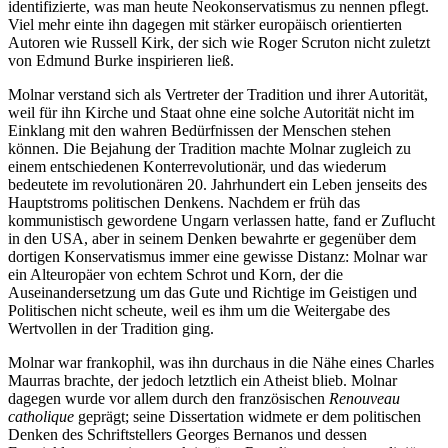
identifizierte, was man heute Neokonservatismus zu nennen pflegt.
Viel mehr einte ihn dagegen mit stärker europäisch orientierten
Autoren wie Russell Kirk, der sich wie Roger Scruton nicht zuletzt
von Edmund Burke inspirieren ließ.
Molnar verstand sich als Vertreter der Tradition und ihrer Autorität,
weil für ihn Kirche und Staat ohne eine solche Autorität nicht im
Einklang mit den wahren Bedürfnissen der Menschen stehen
können. Die Bejahung der Tradition machte Molnar zugleich zu
einem entschiedenen Konterrevolutionär, und das wiederum
bedeutete im revolutionären 20. Jahrhundert ein Leben jenseits des
Hauptstroms politischen Denkens. Nachdem er früh das
kommunistisch gewordene Ungarn verlassen hatte, fand er Zuflucht
in den USA, aber in seinem Denken bewahrte er gegenüber dem
dortigen Konservatismus immer eine gewisse Distanz: Molnar war
ein Alteuropäer von echtem Schrot und Korn, der die
Auseinandersetzung um das Gute und Richtige im Geistigen und
Politischen nicht scheute, weil es ihm um die Weitergabe des
Wertvollen in der Tradition ging.
Molnar war frankophil, was ihn durchaus in die Nähe eines Charles
Maurras brachte, der jedoch letztlich ein Atheist blieb. Molnar
dagegen wurde vor allem durch den französischen
Renouveau
catholique
geprägt; seine Dissertation widmete er dem politischen
Denken des Schriftstellers Georges Bernanos und dessen