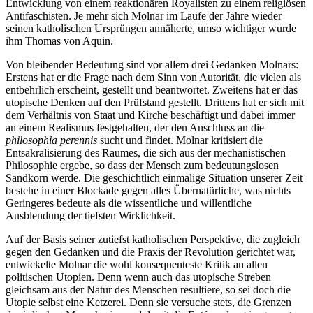
Entwicklung von einem reaktionären Royalisten zu einem religiösen
Antifaschisten. Je mehr sich Molnar im Laufe der Jahre wieder
seinen katholischen Ursprüngen annäherte, umso wichtiger wurde
ihm Thomas von Aquin.
Von bleibender Bedeutung sind vor allem drei Gedanken Molnars:
Erstens hat er die Frage nach dem Sinn von Autorität, die vielen als
entbehrlich erscheint, gestellt und beantwortet. Zweitens hat er das
utopische Denken auf den Prüfstand gestellt. Drittens hat er sich mit
dem Verhältnis von Staat und Kirche beschäftigt und dabei immer
an einem Realismus festgehalten, der den Anschluss an die
philosophia perennis
sucht und findet. Molnar kritisiert die
Entsakralisierung des Raumes, die sich aus der mechanistischen
Philosophie ergebe, so dass der Mensch zum bedeutungslosen
Sandkorn werde. Die geschichtlich einmalige Situation unserer Zeit
bestehe in einer Blockade gegen alles Übernatürliche, was nichts
Geringeres bedeute als die wissentliche und willentliche
Ausblendung der tiefsten Wirklichkeit.
Auf der Basis seiner zutiefst katholischen Perspektive, die zugleich
gegen den Gedanken und die Praxis der Revolution gerichtet war,
entwickelte Molnar die wohl konsequenteste Kritik an allen
politischen Utopien. Denn wenn auch das utopische Streben
gleichsam aus der Natur des Menschen resultiere, so sei doch die
Utopie selbst eine Ketzerei. Denn sie versuche stets, die Grenzen