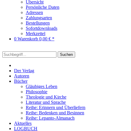
Übersicht
Persönliche Daten
Adressen
Zahlungsarten
Bestellungen
Sofortdownloads
Merkzettel
0
Warenkorb
0,00 € *
Suchen
Der Verlag
Autoren
Bücher
Gläubiges Leben
Philosophie
Theologie und Kirche
Literatur und Sprache
Reihe: Erinnern und Überliefern
Reihe: Bedenken und Besinnen
Reihe: Lepanto-Almanach
Aktuelles
LOGBUCH