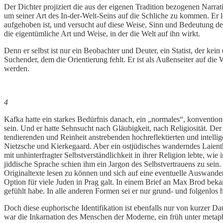
Der Dichter projiziert die aus der eigenen Tradition bezogenen Narrat
um seiner Art des In-der-Welt-Seins auf die Schliche zu kommen. Er l
aufgehoben ist, und versucht auf diese Weise, Sinn und Bedeutung des
die eigentümliche Art und Weise, in der die Welt auf ihn wirkt.
Denn er selbst ist nur ein Beobachter und Deuter, ein Statist, der kein 
Suchender, dem die Orientierung fehlt. Er ist als Außenseiter auf 
werden.
4
Kafka hatte ein starkes Bedürfnis danach, ein „normales“, konvention
sein. Und er hatte Sehnsucht nach Gläubigkeit, nach Religiosität. De
tendierenden und Reinheit anstrebenden hochreflektierten und intell
Nietzsche und Kierkegaard. Aber ein ostjüdisches wanderndes Laienth
mit unhinterfragter Selbstverständlichkeit in ihrer Religion lebte,
jiddische Sprache schien ihm ein Jargon des Selbstvertrauens zu sein
Originaltexte lesen zu können und sich auf eine eventuelle Auswande
Option für viele Juden in Prag galt. In einem Brief an Max Brod beka
gefühlt habe. In alle anderen Formen sei er nur grund- und folgenlos
Doch diese euphorische Identifikation ist ebenfalls nur von kurzer Da
war die Inkarnation des Menschen der Moderne, ein früh unter metap