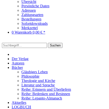
Übersicht
Persönliche Daten
Adressen
Zahlungsarten
Bestellungen
Sofortdownloads
Merkzettel
0
Warenkorb
0,00 € *
Suchen
Der Verlag
Autoren
Bücher
Gläubiges Leben
Philosophie
Theologie und Kirche
Literatur und Sprache
Reihe: Erinnern und Überliefern
Reihe: Bedenken und Besinnen
Reihe: Lepanto-Almanach
Aktuelles
LOGBUCH