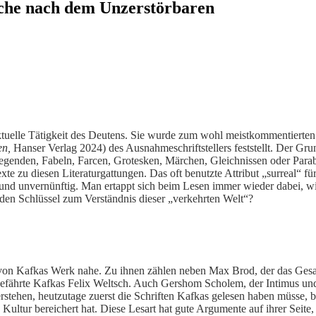
che nach dem Unzerstörbaren
ektuelle Tätigkeit des Deutens. Sie wurde zum wohl meistkommentierten 
en,
Hanser Verlag 2024) des Ausnahmeschriftstellers feststellt. Der Gr
genden, Fabeln, Farcen, Grotesken, Märchen, Gleichnissen oder Par
te zu diesen Literaturgattungen. Das oft benutzte Attribut „surreal“ fü
 und unvernünftig. Man ertappt sich beim Lesen immer wieder dabei, wi
 den Schlüssel zum Verständnis dieser „verkehrten Welt“?
 von Kafkas Werk nahe. Zu ihnen zählen neben Max Brod, der das Ges
fährte Kafkas Felix Weltsch. Auch Gershom Scholem, der Intimus und 
tehen, heutzutage zuerst die Schriften Kafkas gelesen haben müsse, b
Kultur bereichert hat. Diese Lesart hat gute Argumente auf ihrer Seite, i