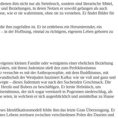
enen ihm nicht nur als Steinbruch, sondern sind literarische Mittel,
sse und Beziehungen, in deren Netzen er sowohl gefangen als auch
e, wie er sie wahrnimmt, ohne sie zu verstehen. Er findet Bilder für
die ihm zugefallen ist. Er ist zeitlebens ein Herumirrender, ein
g – in der Hoffnung, einmal zu richtigem, eigenem Leben geboren zu
r eigenen kleinen Familie oder wenigstens einer ehelichen Beziehung
 Vaters, mit ihrem Judentum stieß den zum Perfektionismus
 Er versuchte es mit der Anthroposophie, mit dem Buddhismus, mit
andtschaft der Westjuden fasziniert Kafka: wie sie voll und ganz und
t bewegte – dieses Judentum war nach des Suchenden Geschmack. Die
s Herzls und Bubers zu beschäftigen. Er lernte Hebräisch, um
emitismus, der sich sogar vereinzelt in Pogromen niederschlug, als
he seien, in welchem er sich augenblicklich und unmittelbar zu Hause
eses Identifikationsmodell fehlte ihm das letzte Gran Überzeugung. Er
ines Lebens zerrissen zwischen verschiedenen Polen des Daseins und