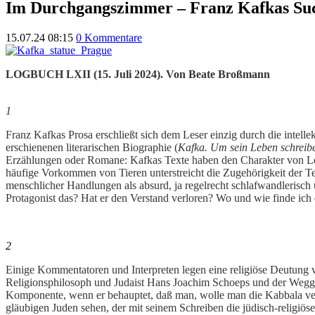
Im Durchgangszimmer – Franz Kafkas Su
15.07.24 08:15
0 Kommentare
LOGBUCH LXII (15. Juli 2024). Von Beate Broßmann
1
Franz Kafkas Prosa erschließt sich dem Leser einzig durch die intell
erschienenen literarischen Biographie (
Kafka. Um sein Leben schreib
Erzählungen oder Romane: Kafkas Texte haben den Charakter von Le
häufige Vorkommen von Tieren unterstreicht die Zugehörigkeit der Tex
menschlicher Handlungen als absurd, ja regelrecht schlafwandlerisch
Protagonist das? Hat er den Verstand verloren? Wo und wie finde ich
2
Einige Kommentatoren und Interpreten legen eine religiöse Deutung
Religionsphilosoph und Judaist Hans Joachim Schoeps und der Wegge
Komponente, wenn er behauptet, daß man, wolle man die Kabbala vers
gläubigen Juden sehen, der mit seinem Schreiben die jüdisch-religiöse 