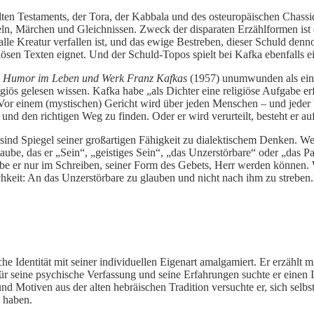
ten Testaments, der Tora, der Kabbala und des osteuropäischen Chassi
eln, Märchen und Gleichnissen. Zweck der disparaten Erzählformen ist
le Kreatur verfallen ist, und das ewige Bestreben, dieser Schuld denn
ösen Texten eignet. Und der Schuld-Topos spielt bei Kafka ebenfalls ei
d Humor im Leben und Werk Franz Kafkas
(1957) unumwunden als eine
s gelesen wissen. Kafka habe „als Dichter eine religiöse Aufgabe erfü
or einem (mystischen) Gericht wird über jeden Menschen – und jeder be
n und den richtigen Weg zu finden. Oder er wird verurteilt, besteht er 
sind Spiegel seiner großartigen Fähigkeit zu dialektischem Denken. We
aube, das er „Sein“, „geistiges Sein“, „das Unzerstörbare“ oder „das P
habe er nur im Schreiben, seiner Form des Gebets, Herr werden können.
chkeit: An das Unzerstörbare zu glauben und nicht nach ihm zu strebe
che Identität mit seiner individuellen Eigenart amalgamiert. Er erzählt m
Für seine psychische Verfassung und seine Erfahrungen suchte er einen 
d Motiven aus der alten hebräischen Tradition versuchte er, sich selbs
u haben.