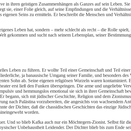
ive in ihren geistigen Zusammenhängen als Ganzes auf sein Leben. Sie di
egt sie, einer Folie gleich, auf seine Empfindungen und die Verhältni
 eigenen Seins zu ermitteln. Er beschreibt die Menschen und Verhältniss
eigenes Leben hat, sondern – mehr schlecht als recht – die Rolle spielt, 
die Welt gekommen und sucht nach seinem Lebensplan, seiner Bestimmun
elles Leben zu führen. Er wollte Teil einer Gemeinschaft und Teil eine
r liederliche, ja banausische Umgang seiner Familie, und besonders des
igenten Sohn ab. Seine eigenen religiösen Wurzeln waren kontaminiert.
eater erst ließ den Funken überspringen. Die arme und ungeliebte Verw
 wie impulsiv und hemmungslos emotional sie sich in ihrer Gemeinschaf
. Er begann, sich mit jüdischer Geschichte, Religion und dem Zionismu
rung nach Palästina vorzubereiten, die angesichts von wachsendem Antis
nnte der Dichter, daß die chassidischen Geschichten das einzige Jüdisc
 hineingeweht worden.
uer. Und so blieb Kafka auch nur ein Möchtegern-Zionist. Selbst für di
hysischer Unbehaustheit Leidender. Der Dichter blieb bis zum Ende se