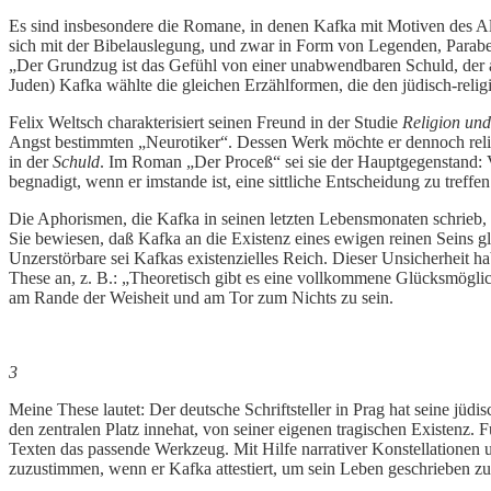
Es sind insbesondere die Romane, in denen Kafka mit Motiven des Al
sich mit der Bibelauslegung, und zwar in Form von Legenden, Parab
„Der Grundzug ist das Gefühl von einer unabwendbaren Schuld, der al
Juden) Kafka wählte die gleichen Erzählformen, die den jüdisch-religi
Felix Weltsch charakterisiert seinen Freund in der Studie
Religion un
Angst bestimmten „Neurotiker“. Dessen Werk möchte er dennoch religiö
in der
Schuld
. Im Roman „Der Proceß“ sei sie der Hauptgegenstand: V
begnadigt, wenn er imstande ist, eine sittliche Entscheidung zu treffe
Die Aphorismen, die Kafka in seinen letzten Lebensmonaten schrieb, 
Sie bewiesen, daß Kafka an die Existenz eines ewigen reinen Seins gl
Unzerstörbare sei Kafkas existenzielles Reich. Dieser Unsicherheit 
These an, z. B.: „Theoretisch gibt es eine vollkommene Glücksmögli
am Rande der Weisheit und am Tor zum Nichts zu sein.
3
Meine These lautet: Der deutsche Schriftsteller in Prag hat seine jüdis
den zentralen Platz innehat, von seiner eigenen tragischen Existenz. 
Texten das passende Werkzeug. Mit Hilfe narrativer Konstellationen un
zuzustimmen, wenn er Kafka attestiert, um sein Leben geschrieben z