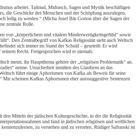
dismus arbeitet. Talmud, Midrasch, Sagen und Mystik beschäftigen
 es, die Geschicke des Menschen und der Schöpfung auszulegen.
och ledig zu werden.“ (Micha Josef Bin Gorion über die Sagen der
ne zentrale Rolle.
n von „körperlichem und vitalem Minderwertigkeitsgefühl“ sowie
llt“. Den Zentralbegriff von Kafkas Religiosität sieht auch Weltsch
findet sich immer im Stand der Schuld – geurteilt: Er wird
auf seinem Recht. Freigesprochen wird er niemals.
ltsch meint, ihr Hauptthema gehöre der „religiösen Problematik“ an.
aradies“ nenne. Unsicherheit inmitten des Glaubens an das
 Weltsch führt einige Aphorismen von Kafka als Beweis für seine
n.“ Mir scheinen Kafkas Aphorismen eher autosuggestive Sentenzen
it den Mitteln der jüdischen Kulturgeschichte, in der die Religiosität
Interpretationsrahmen und fand in jüdischen religiösen und weltlichen
t kennenzulernen, zu verstehen und zu verorten. Rüdiger Safranski ist