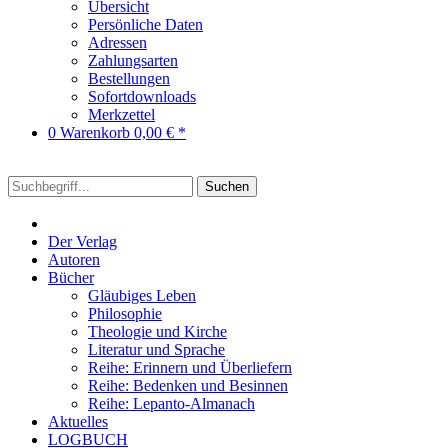
Übersicht
Persönliche Daten
Adressen
Zahlungsarten
Bestellungen
Sofortdownloads
Merkzettel
0
Warenkorb
0,00 € *
Suchen
Der Verlag
Autoren
Bücher
Gläubiges Leben
Philosophie
Theologie und Kirche
Literatur und Sprache
Reihe: Erinnern und Überliefern
Reihe: Bedenken und Besinnen
Reihe: Lepanto-Almanach
Aktuelles
LOGBUCH