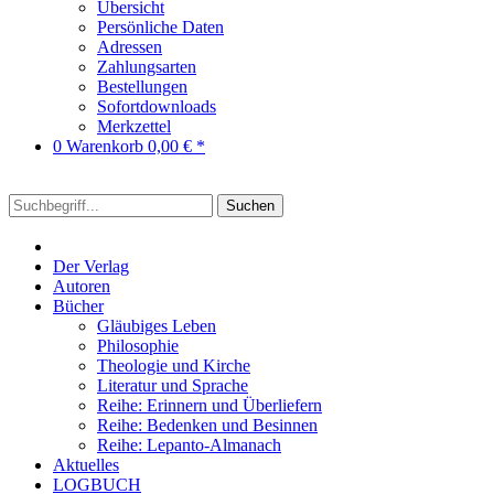
Übersicht
Persönliche Daten
Adressen
Zahlungsarten
Bestellungen
Sofortdownloads
Merkzettel
0
Warenkorb
0,00 € *
Suchen
Der Verlag
Autoren
Bücher
Gläubiges Leben
Philosophie
Theologie und Kirche
Literatur und Sprache
Reihe: Erinnern und Überliefern
Reihe: Bedenken und Besinnen
Reihe: Lepanto-Almanach
Aktuelles
LOGBUCH