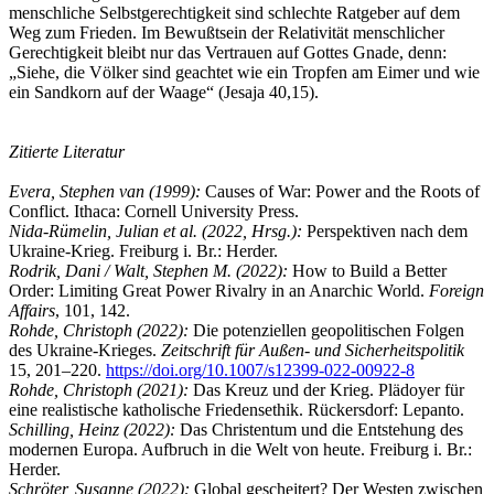
menschliche Selbstgerechtigkeit sind schlechte Ratgeber auf dem
Weg zum Frieden. Im Bewußtsein der Relativität menschlicher
Gerechtigkeit bleibt nur das Vertrauen auf Gottes Gnade, denn:
„Siehe, die Völker sind geachtet wie ein Tropfen am Eimer und wie
ein Sandkorn auf der Waage“ (Jesaja 40,15).
Zitierte Literatur
Evera, Stephen van (1999):
Causes of War: Power and the Roots of
Conflict. Ithaca: Cornell University Press.
Nida-Rümelin, Julian et al. (2022, Hrsg.):
Perspektiven nach dem
Ukraine-Krieg. Freiburg i. Br.: Herder.
Rodrik, Dani / Walt, Stephen M. (2022):
How to Build a Better
Order: Limiting Great Power Rivalry in an Anarchic World.
Foreign
Affairs
, 101, 142.
Rohde, Christoph (2022):
Die potenziellen geopolitischen Folgen
des Ukraine-Krieges.
Zeitschrift für Außen- und Sicherheitspolitik
15, 201–220.
https://doi.org/10.1007/s12399-022-00922-8
Rohde, Christoph (2021):
Das Kreuz und der Krieg. Plädoyer für
eine realistische katholische Friedensethik. Rückersdorf: Lepanto.
Schilling, Heinz (2022):
Das Christentum und die Entstehung des
modernen Europa. Aufbruch in die Welt von heute. Freiburg i. Br.:
Herder.
Schröter, Susanne (2022):
Global gescheitert? Der Westen zwischen