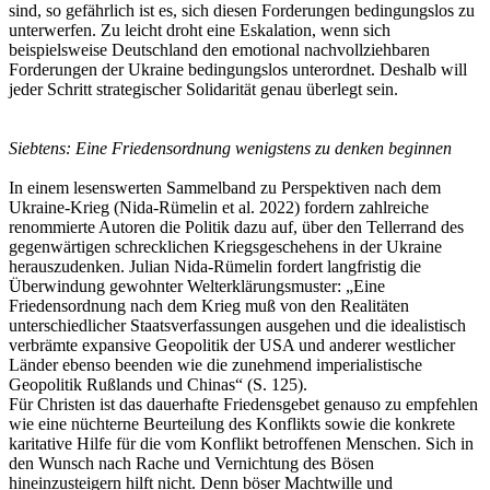
sind, so gefährlich ist es, sich diesen Forderungen bedingungslos zu
unterwerfen. Zu leicht droht eine Eskalation, wenn sich
beispielsweise Deutschland den emotional nachvollziehbaren
Forderungen der Ukraine bedingungslos unterordnet. Deshalb will
jeder Schritt strategischer Solidarität genau überlegt sein.
Siebtens: Eine Friedensordnung wenigstens zu denken beginnen
In einem lesenswerten Sammelband zu Perspektiven nach dem
Ukraine-Krieg (Nida-Rümelin et al. 2022) fordern zahlreiche
renommierte Autoren die Politik dazu auf, über den Tellerrand des
gegenwärtigen schrecklichen Kriegsgeschehens in der Ukraine
herauszudenken. Julian Nida-Rümelin fordert langfristig die
Überwindung gewohnter Welterklärungsmuster: „Eine
Friedensordnung nach dem Krieg muß von den Realitäten
unterschiedlicher Staatsverfassungen ausgehen und die idealistisch
verbrämte expansive Geopolitik der USA und anderer westlicher
Länder ebenso beenden wie die zunehmend imperialistische
Geopolitik Rußlands und Chinas“ (S. 125).
Für Christen ist das dauerhafte Friedensgebet genauso zu empfehlen
wie eine nüchterne Beurteilung des Konflikts sowie die konkrete
karitative Hilfe für die vom Konflikt betroffenen Menschen. Sich in
den Wunsch nach Rache und Vernichtung des Bösen
hineinzusteigern hilft nicht. Denn böser Machtwille und