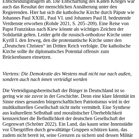
Entscheidungsträgern ab. Die Entschärfung des Kalten Krieges war
auch das Resultat der menschlichen Annäherung unter den
Regierenden. Hier hat sich die katholische Kirche durch Päpste wie
Johannes Paul XXIII., Paul VI. und Johannes Paul II. bedeutende
Verdienste erworben (Rohde 2021, S. 205–209). Eine Reise von
Papst Franziskus nach Kiew könnte als wichtiges Zeichen der
Solidarität gelten. Leider geht die russisch-orthodoxe Kirche unter
Kyrill I. den Irrweg, den die protestantische Kirche unter den
„Deutschen Christen“ im Dritten Reich verfolgte. Die katholische
Kirche sollte ihr diplomatisches Potential offensiv
zum
Brückenbauen
einsetzen.
Viertens: Die Demokratie des Westens muß nicht nur nach außen,
sondern auch nach innen verteidigt werden
Die Verteidigungsbereitschaft der Bürger in Deutschland ist so
gering wie nie zuvor in der Geschichte. Denn eine klare Identität im
Sinne eines gesunden bürgerschaftlichen Patriotismus wird in der
multikulturellen Gesellschaft nicht mehr vermittelt. Eine Synthese
aus kulturellem Selbsthaß und moralistischer Überheblichkeit
kennzeichnet die Befindlichkeit der deutschen Gesellschaft der
Gegenwart (Schröter 2022). Ein Land, das kaum seine Innenstädte
vor Übergriffen durch gewalttätige Gruppen schützen kann, das
zudem nicht bereit ist, seine Grenzen zu sichern und dessen Militär