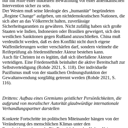
nur mit Hilfe einer nuklearen Bewaffnung vor einer amerikanischen
Intervention sicher zu sein.
Der Westen muß seine Ideologie des „humanitär“ begründeten
„
Regime Change
“
aufgeben, um nichtdemokratischen Nationen, die
sich aber an das Völkerrecht halten, zuverlässige
Sicherheitsgarantien zu gewähren. Nicht zufällig haben sich große
Staaten wie Indien, Indonesien oder Brasilien geweigert, sich den
westlichen Sanktionen gegen Rußland anzuschließen. China muß
verdeutlicht werden, daß es den Konflikt nicht durch eigene
Waffenlieferungen weiter verschärfen darf, sondern vielmehr die
Reifeprüfung als friedenstiftender Akteur bestehen kann.
Auch für Christen ist es legitim, daß sich überfallene Akteure
verteidigen. Eine Friedensethik beinhaltet die aktive Bereitschaft zur
Selbstverteidigung (Rohde 2021, S. 118). Der individuelle
Pazifismus muß von der staatlichen Ordnungsfunktion der
Gewaltanwendung sorgfältig getrennt werden (Rohde 2021, S.
116).
Drittens: Aufbau eines Gremiums geistlicher Persönlichkeiten, die
aufgrund von moralischer Autorität glaubwürdige internationale
Verhandlungspartner darstellen
Konkrete Fortschritte im politischen Miteinander hängen von der
Veränderung des menschlichen Klimas unter den