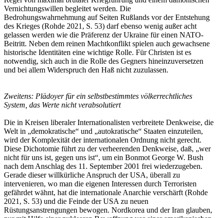
Vernichtungswillen begleitet werden. Die
Bedrohungswahrnehmung auf Seiten Rußlands vor der Entstehung
des Krieges (Rohde 2021, S. 53) darf ebenso wenig außer acht
gelassen werden wie die Präferenz der Ukraine für einen NATO-
Beitritt. Neben dem reinen Machtkonflikt spielen auch gewachsene
historische Identitäten eine wichtige Rolle. Für Christen ist es
notwendig, sich auch in die Rolle des Gegners hineinzuversetzen
und bei allem Widerspruch den Haß nicht zuzulassen.
Zweitens: Plädoyer für ein selbstbestimmtes völkerrechtliches
System, das Werte nicht verabsolutiert
Die in Kreisen liberaler Internationalisten verbreitete Denkweise, die
Welt in „demokratische“ und „autokratische“ Staaten einzuteilen,
wird der Komplexität der internationalen Ordnung nicht gerecht.
Diese Dichotomie führt zu der verheerenden Denkweise, daß, „wer
nicht für uns ist, gegen uns ist“, um ein Bonmot George W. Bush
nach dem Anschlag des 11. September 2001 frei wiederzugeben.
Gerade dieser willkürliche Anspruch der USA, überall zu
intervenieren, wo man die eigenen Interessen durch Terroristen
gefährdet wähnt, hat die internationale Anarchie verschärft (Rohde
2021, S. 53) und die Feinde der USA zu neuen
Rüstungsanstrengungen bewogen. Nordkorea und der Iran glauben,