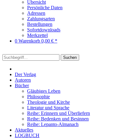
Übersicht
Persönliche Daten
Adressen
Zahlungsarten
Bestellungen
Sofortdownloads
Merkzettel
0
Warenkorb
0,00 € *
Suchen
Der Verlag
Autoren
Bücher
Gläubiges Leben
Philosophie
Theologie und Kirche
Literatur und Sprache
Reihe: Erinnern und Überliefern
Reihe: Bedenken und Besinnen
Reihe: Lepanto-Almanach
Aktuelles
LOGBUCH