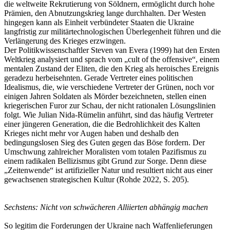
die weltweite Rekrutierung von Söldnern, ermöglicht durch hohe
Prämien, den Abnutzungskrieg lange durchhalten. Der Westen
hingegen kann als Einheit verbündeter Staaten die Ukraine
langfristig zur militärtechnologischen Überlegenheit führen und die
Verlängerung des Krieges erzwingen.
Der Politikwissenschaftler Steven van Evera (1999) hat den Ersten
Weltkrieg analysiert und sprach vom „cult of the offensive“, einem
mentalen Zustand der Eliten, die den Krieg als heroisches Ereignis
geradezu herbeisehnten. Gerade Vertreter eines politischen
Idealismus, die, wie verschiedene Vertreter der Grünen, noch vor
einigen Jahren Soldaten als Mörder bezeichneten, stellen einen
kriegerischen Furor zur Schau, der nicht rationalen Lösungslinien
folgt. Wie Julian Nida-Rümelin anführt, sind das häufig Vertreter
einer jüngeren Generation, die die Bedrohlichkeit des Kalten
Krieges nicht mehr vor Augen haben und deshalb den
bedingungslosen Sieg des Guten gegen das Böse fordern. Der
Umschwung zahlreicher Moralisten vom totalen Pazifismus zu
einem radikalen Bellizismus gibt Grund zur Sorge. Denn diese
„Zeitenwende“ ist artifizieller Natur und resultiert nicht aus einer
gewachsenen strategischen Kultur (Rohde 2022, S. 205).
Sechstens: Nicht von schwächeren Alliierten abhängig machen
So legitim die Forderungen der Ukraine nach Waffenlieferungen