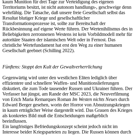
kaum Munition für drei Tage zur Verteidigung des eigenen
Territoriums besitzt, ist nicht autonom handlungs-, geschweige denn
wehrfähig. Die Tatsache, daß unsere freie Gesellschaft selbst das
Resultat blutiger Kriege und gesellschaftlicher
Transformationsprozesse ist, sollte zur Bereitschaft der
Rückbesinnung auf eigene Werte führen. Der Wertenihilismus des in
Beliebigkeiten zerronnenen Westens ist kein Vorbildmodell mehr für
autoritäre Staaten der islamischen Welt oder in Fernost. Das
christliche Wertefundament hat erst den Weg zu einer humanen
Gesellschaft geebnet (Schilling 2022).
Fünftens: Stoppt den Kult der Gewaltverherrlichung
Gegenwärtig wird unter den westlichen Eliten lediglich über
effizientere und schnellere Waffen- und Munitionslieferungen
diskutiert, die zum Tode tausender Russen und Ukrainer führen. Der
Verfasser hat jüngst, am Rande der MSC 2023, die Neuverfilmung
von
Erich Maria Remarques Roman
Im Westen nichts Neues
durch
Edward Berger gesehen, worin der Horror von Abnutzungskriegen
in kaum erträglicher Weise dargestellt wird. Das Grauen des Krieges
als konkretes Bild muß die Entscheidungen maßgeblich
beeinflussen.
Ein langfristiges Befriedungskonzept scheint jedoch nicht im
Interesse beider Kriegsparteien zu liegen. Die Russen können durch