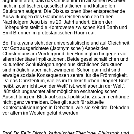
argumentieren, daß das Christentum in all seinen Facetten
nicht in politischen, gesellschaftlichen und kulturellen
Strukturen aufgeht. Die Diskussionen über entsprechende
Auswirkungen des Glaubens reichen von den frühen
Nachfolgern Jesu bis ins 20. Jahrhundert. Einen der
Höhepunkte stellt die Kontroverse zwischen Karl Barth und
Emil Brunner im protestantischen Raum dar.
Bei Fukuyama steht der universalistische und auf Gleichheit
vor Gott ausgerichtete
(„isothymische“)
Aspekt des
Christentums im Vordergrund, bei Huntington hingegen vor
allem identitäre Implikationen. Beide gesellschaftlichen und
kulturellen Schlußfolgerungen aus kirchlichen Strukturen
sind möglich, aber nicht zwingend. Schon gar nicht sind
etwaige soziale Konsequenzen zentral für die Frömmigkeit.
Da das Christentum, wie es im frühkirchlichen Diognet-Brief
heißt, zwar nicht „von der Welt“ ist, wohl aber „in der Welt“,
läßt sich ungeachtet aller möglichen eschatologischen
Ausrichtung ein Blick auf sozial-politische Zusammenhänge
nicht ganz vermeiden. Dies gilt auch für aktuelle
Kontextualisierungen in Debatten, wie sie seit drei Dekaden
vor allem im Westen geführt werden.
Prof. Dr. Felix Dirsch, katholischer Theologe, Philosoph und