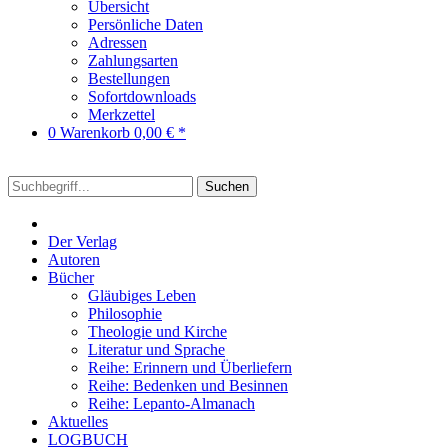
Übersicht
Persönliche Daten
Adressen
Zahlungsarten
Bestellungen
Sofortdownloads
Merkzettel
0
Warenkorb
0,00 € *
Suchen
Der Verlag
Autoren
Bücher
Gläubiges Leben
Philosophie
Theologie und Kirche
Literatur und Sprache
Reihe: Erinnern und Überliefern
Reihe: Bedenken und Besinnen
Reihe: Lepanto-Almanach
Aktuelles
LOGBUCH