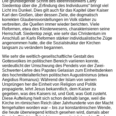
Die grundlegende Schrift des Ideenhistorikers Larry
Siedentop über die „Erfindung des Individuums“ bringt viel
Licht ins Dunkel. Dies gilt auch für das Kapitel über Kaiser
Karl den Großen, über dessen Ziele, die dogmatisch
korrekten Glaubensvorstellungen im Volk stärker zu
verbreiten, die Quellen immer wieder berichten. Viele
Reformen, etwa des Klosterwesens, charakterisieren seine
Herrschaft. Siedentop zeigt, wie sehr das Christentum im
Anschluß an Karls Reformen stärker individualistische Züge
angenommen hatte, die die Sozialstruktur der Kirchen
langsam zu verändern begannen.
Wie sehr die weltlich-gesellschaftliche Gestalt des
Gottesvolkes im politischen Bereich variieren konnte,
verdeutlicht der Umschwung des Pendels von der Zwei-
Schwerter-Lehre des Papstes Gelasian zum Einheitsdenken
des hochmittelalterlichen politischen Augustinismus (etwa
Aegidius Romanus): Während der Islam von seinen
Ursprüngen her die Einheit von Religion und Politik
propagierte, lehrt Jesus bekanntlich, dem Kaiser zu
gegeben, was des Kaisers ist, und Gott, was Gott zusteht.
Diese Aufteilung hielt sich schon deshalb lange, weil die
Kirche im römischen Reich über Jahrhunderte von der Macht
ferngehalten worden war – bis zur konstantinischen Wende,
die heute überwiegend kritisch gesehen wird, damals aber