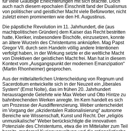
für viele Gläubige Erleichterungen mit sich brachte. Doch
auch nach diesem epochalen Einschnitt fand der Dualismus
von politischer und geistlicher Macht viele Befürworter, nicht
zuletzt einen prominenten wie den Hl. Augustinus.
Die päpstliche Revolution im 11. Jahrhundert, die (aus
machtpolitischen Gründen) dem Kaiser das Recht bestritten
hatte, Kleriker, insbesondere Bischöfe, einzusetzen, konnte
an ältere Wurzeln des Christentums anknüpfen. Mag Papst
Gregor VII. durch sein Handeln völlig andere Intentionen
verfolgt haben, in der Wirkung setzte er die weltliche Macht
von Direktiven der geistlichen Macht frei. Man hat in diesem
Kontext vom „Ausgangspunkt der modernen Emanzipation“
(Martin Rhonheimer) gesprochen.
Aus der mittelalterlichen Unterscheidung von Regnum und
Sacerdotium entwickelte sich in der Neuzeit ein „liberales
System“ (Ernst Nolte), das im frühen 20. Jahrhundert
herausragende Gelehrte wie Max Weber und Otto Hintze zu
bahnbrechenden Werken anregte. Im Kern handelt es sich
um Prozesse der Ausdifferenzierung. Weber unterscheidet
im Vorgang der „okzidentalen Rationalisierung“ autonome
Bereiche wie Wissenschaft, Kunst und Recht. Der „religiös
unmusikalische“ Weber berücksichtigte die innovativen
Potenziale des Christentums, etwa die im Mittelalter zum Teil