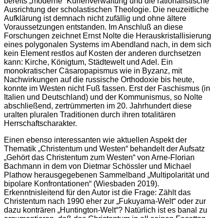
bereits „moderne“ Kurienverwaltung und die rationalistische
Ausrichtung der scholastischen Theologie. Die neuzeitliche
Aufklärung ist demnach nicht zufällig und ohne ältere
Voraussetzungen entstanden. Im Anschluß an diese
Forschungen zeichnet Ernst Nolte die Herauskristallisierung
eines polygonalen Systems im Abendland nach, in dem sich
kein Element restlos auf Kosten der anderen durchsetzen
kann: Kirche, Königtum, Städtewelt und Adel. Ein
monokratischer Cäsaropapismus wie in Byzanz, mit
Nachwirkungen auf die russische Orthodoxie bis heute,
konnte im Westen nicht Fuß fassen. Erst der Faschismus (in
Italien und Deutschland) und der Kommunismus, so Nolte
abschließend, zertrümmerten im 20. Jahrhundert diese
uralten pluralen Traditionen durch ihren totalitären
Herrschaftscharakter.
Einen ebenso interessanten wie aktuellen Aspekt der
Thematik „Christentum und Westen“ behandelt der Aufsatz
„Gehört das Christentum zum Westen“ von Arne-Florian
Bachmann in dem von Dietmar Schössler und Michael
Plathow herausgegebenen Sammelband „Multipolarität und
bipolare Konfrontationen“ (Wiesbaden 2019).
Erkenntnisleitend für den Autor ist die Frage: Zählt das
Christentum nach 1990 eher zur „Fukuyama-Welt“ oder zur
dazu konträren „Huntington-Welt“? Natürlich ist es banal zu