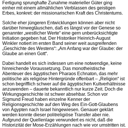
Fertigung sprunghafte Zunahme materieller Güter ging
einher mit einem allmählichen Verblassen des geistigen
Erbes, konkret: der missionarischen Kraft des Christentums.
Solche eher jüngeren Entwicklungen können aber nicht
darüber hinwegtäuschen, daß es längst vor der Genese so
genannter „westlicher Werte“ eine gern unberücksichtigte
Initiation gegeben hat. Der Historiker Heinrich-August
Winkler notiert im ersten Band seiner weit ausgreifenden
„Geschichte des Westens“: „Am Anfang war der Glaube: der
Glaube an einen Gott“.
Dabei handelt es sich indessen um eine notwendige, keine
hinreichende Voraussetzung. Das monotheistische
Abenteuer des ägyptischen Pharaos Echnaton, das mehr
politische als religiöse Hintergründe offenbart – „Religion“ ist
schon begrifflich schwer auf die ägyptischen Kultverhältnisse
anzuwenden – dauerte bekanntlich nur kurze Zeit. Doch die
Wirkungsgeschichte ist schwer absehbar. Schon vor
Sigmund Freud haben einzelne Kenner der
Religionsgeschichte auf den Weg des Ein-Gott-Glaubens
von Ägypten nach Israel hingewiesen. Genauer geklärt
werden konnte dieser politreligiöse Transfer aber nie.
Aufgrund der Quellenlage verwundert es nicht, daß die
Historizität der Mose-Erzählungen nach wie vor umstritten ist.