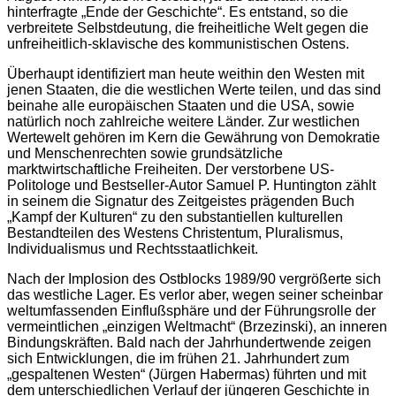
hinterfragte „Ende der Geschichte“. Es entstand, so die
verbreitete Selbstdeutung, die freiheitliche Welt gegen die
unfreiheitlich-sklavische des kommunistischen Ostens.
Überhaupt identifiziert man heute weithin den Westen mit
jenen Staaten, die die westlichen Werte teilen, und das sind
beinahe alle europäischen Staaten und die USA, sowie
natürlich noch zahlreiche weitere Länder. Zur westlichen
Wertewelt gehören im Kern die Gewährung von Demokratie
und Menschenrechten sowie grundsätzliche
marktwirtschaftliche Freiheiten. Der verstorbene US-
Politologe und Bestseller-Autor Samuel P. Huntington zählt
in seinem die Signatur des Zeitgeistes prägenden Buch
„Kampf der Kulturen“ zu den substantiellen kulturellen
Bestandteilen des Westens Christentum, Pluralismus,
Individualismus und Rechtsstaatlichkeit.
Nach der Implosion des Ostblocks 1989/90 vergrößerte sich
das westliche Lager. Es verlor aber, wegen seiner scheinbar
weltumfassenden Einflußsphäre und der Führungsrolle der
vermeintlichen „einzigen Weltmacht“ (Brzezinski), an inneren
Bindungskräften. Bald nach der Jahrhundertwende zeigen
sich Entwicklungen, die im frühen 21. Jahrhundert zum
„gespaltenen Westen“ (Jürgen Habermas) führten und mit
dem unterschiedlichen Verlauf der jüngeren Geschichte in