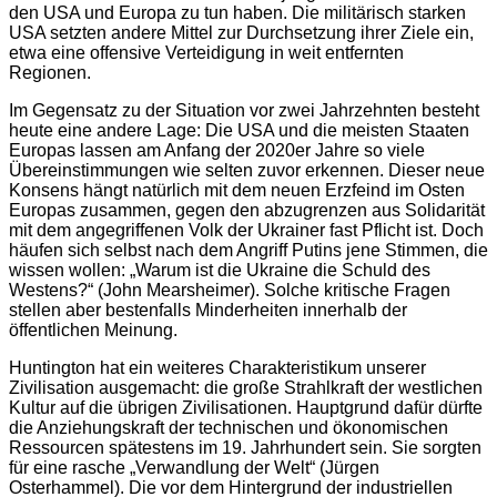
den USA und Europa zu tun haben. Die militärisch starken
USA setzten andere Mittel zur Durchsetzung ihrer Ziele ein,
etwa eine offensive Verteidigung in weit entfernten
Regionen.
Im Gegensatz zu der Situation vor zwei Jahrzehnten besteht
heute eine andere Lage: Die USA und die meisten Staaten
Europas lassen am Anfang der 2020er Jahre so viele
Übereinstimmungen wie selten zuvor erkennen. Dieser neue
Konsens hängt natürlich mit dem neuen Erzfeind im Osten
Europas zusammen, gegen den abzugrenzen aus Solidarität
mit dem angegriffenen Volk der Ukrainer fast Pflicht ist. Doch
häufen sich selbst nach dem Angriff Putins jene Stimmen, die
wissen wollen: „Warum ist die Ukraine die Schuld des
Westens?“ (John Mearsheimer). Solche kritische Fragen
stellen aber bestenfalls Minderheiten innerhalb der
öffentlichen Meinung.
Huntington hat ein weiteres Charakteristikum unserer
Zivilisation ausgemacht: die große Strahlkraft der westlichen
Kultur auf die übrigen Zivilisationen. Hauptgrund dafür dürfte
die Anziehungskraft der technischen und ökonomischen
Ressourcen spätestens im 19. Jahrhundert sein. Sie sorgten
für eine rasche „Verwandlung der Welt“ (Jürgen
Osterhammel). Die vor dem Hintergrund der industriellen