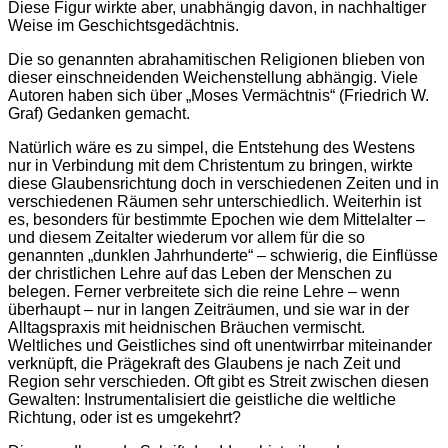
Diese Figur wirkte aber, unabhängig davon, in nachhaltiger
Weise im Geschichtsgedächtnis.
Die so genannten abrahamitischen Religionen blieben von
dieser einschneidenden Weichenstellung abhängig. Viele
Autoren haben sich über „Moses Vermächtnis“ (Friedrich W.
Graf) Gedanken gemacht.
Natürlich wäre es zu simpel, die Entstehung des Westens
nur in Verbindung mit dem Christentum zu bringen, wirkte
diese Glaubensrichtung doch in verschiedenen Zeiten und in
verschiedenen Räumen sehr unterschiedlich. Weiterhin ist
es, besonders für bestimmte Epochen wie dem Mittelalter –
und diesem Zeitalter wiederum vor allem für die so
genannten „dunklen Jahrhunderte“ – schwierig, die Einflüsse
der christlichen Lehre auf das Leben der Menschen zu
belegen. Ferner verbreitete sich die reine Lehre – wenn
überhaupt – nur in langen Zeiträumen, und sie war in der
Alltagspraxis mit heidnischen Bräuchen vermischt.
Weltliches und Geistliches sind oft unentwirrbar miteinander
verknüpft, die Prägekraft des Glaubens je nach Zeit und
Region sehr verschieden. Oft gibt es Streit zwischen diesen
Gewalten: Instrumentalisiert die geistliche die weltliche
Richtung, oder ist es umgekehrt?