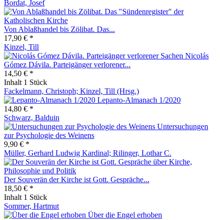
Bordat, Josef
Von Ablaßhandel bis Zölibat. Das...
17,90 € *
Kinzel, Till
Nicolás
Gómez Dávila. Parteigänger verlorener...
14,50 € *
Inhalt
1 Stück
Fackelmann, Christoph; Kinzel, Till (Hrsg.)
Lepanto-Almanach 1/2020
14,80 € *
Schwarz, Balduin
Untersuchungen
zur Psychologie des Weinens
9,90 € *
Müller, Gerhard Ludwig Kardinal; Rilinger, Lothar C.
Der Souverän der Kirche ist Gott. Gespräche...
18,50 € *
Inhalt
1 Stück
Sommer, Hartmut
Über die Engel erhoben