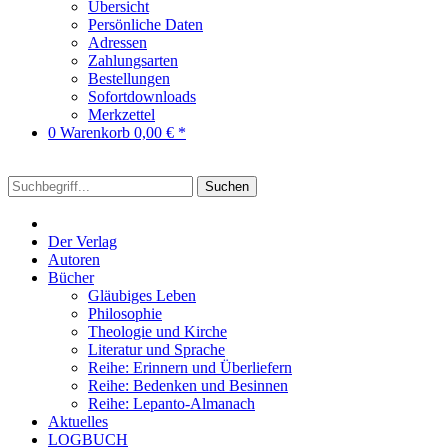
Übersicht
Persönliche Daten
Adressen
Zahlungsarten
Bestellungen
Sofortdownloads
Merkzettel
0
Warenkorb
0,00 € *
Suchen
Der Verlag
Autoren
Bücher
Gläubiges Leben
Philosophie
Theologie und Kirche
Literatur und Sprache
Reihe: Erinnern und Überliefern
Reihe: Bedenken und Besinnen
Reihe: Lepanto-Almanach
Aktuelles
LOGBUCH