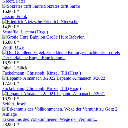
Kreeft, Peter
Sokrates trifft Sartre
16,80 € *
Lisson, Frank
Friedrich Nietzsche
14,80 € *
Scaraffia, Lucetta (Hrsg.)
Große Hure Babylon
16,80 € *
Wolff, Uwe
Der Gefallene Engel. Eine kleine...
18,90 € *
Inhalt
1 Stück
Fackelmann, Christoph; Kinzel, Till (Hrsg.)
Lepanto-Almanach 3/2022
17,50 € *
Fackelmann, Christoph; Kinzel, Till (Hrsg.)
Lepanto-Almanach 2/2021
18,90 € *
Seifert, Josef
Erkenntnis des Vollkommenen. Wege der Vernunft...
28,90 € *