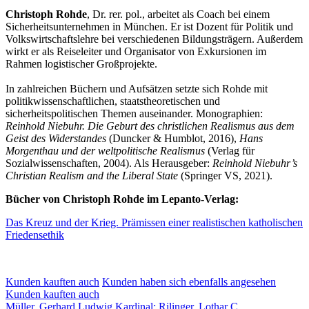
Christoph Rohde
, Dr. rer. pol., arbeitet als Coach bei einem
Sicherheitsunternehmen in München. Er ist Dozent für Politik und
Volkswirtschaftslehre bei verschiedenen Bildungsträgern. Außerdem
wirkt er als Reiseleiter und Organisator von Exkursionen im
Rahmen logistischer Großprojekte.
In zahlreichen Büchern und Aufsätzen setzte sich Rohde mit
politikwissenschaftlichen, staatstheoretischen und
sicherheitspolitischen Themen auseinander. Monographien:
Reinhold Niebuhr.
Die Geburt des christlichen Realismus aus dem
Geist des Widerstandes
(Duncker & Humblot, 2016),
Hans
Morgenthau und der weltpolitische Realismus
(Verlag für
Sozialwissenschaften, 2004). Als Herausgeber:
Reinhold Niebuhr’s
Christian Realism and the Liberal State
(Springer VS, 2021).
Bücher von Christoph Rohde im Lepanto-Verlag:
Das Kreuz und der Krieg. Prämissen einer realistischen katholischen
Friedensethik
Kunden kauften auch
Kunden haben sich ebenfalls angesehen
Kunden kauften auch
Müller, Gerhard Ludwig Kardinal; Rilinger, Lothar C.