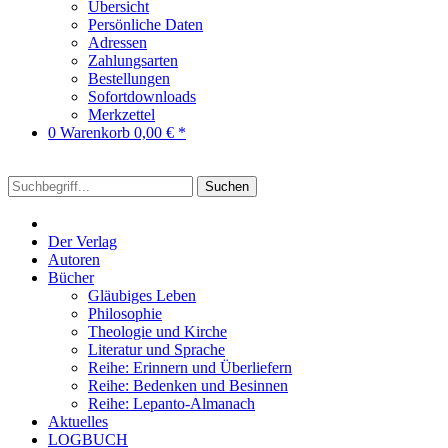
Übersicht
Persönliche Daten
Adressen
Zahlungsarten
Bestellungen
Sofortdownloads
Merkzettel
0
Warenkorb
0,00 € *
Suchen
Der Verlag
Autoren
Bücher
Gläubiges Leben
Philosophie
Theologie und Kirche
Literatur und Sprache
Reihe: Erinnern und Überliefern
Reihe: Bedenken und Besinnen
Reihe: Lepanto-Almanach
Aktuelles
LOGBUCH